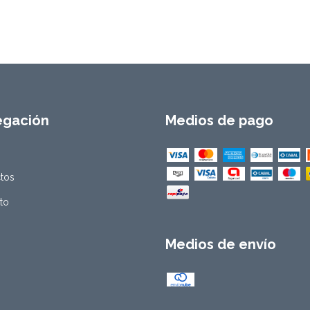
egación
Medios de pago
tos
to
Medios de envío