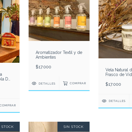
Aromatizador Textil y de
Ambientes
$17.000
Vela Natural 
la
Frasco de Vid
la De
$17.000
DETALLES
COMPRAR
DETALLES
COMPRAR
N STOCK
SIN STOCK