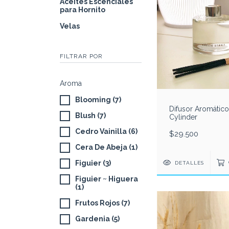
Aceites Escenciales
para Hornito
Velas
FILTRAR POR
Aroma
Blooming (7)
Difusor Aromático
Blush (7)
Cylinder
Cedro Vainilla (6)
$29.500
Cera De Abeja (1)
Figuier (3)
DETALLES
Figuier ~ Higuera
(1)
Frutos Rojos (7)
Gardenia (5)