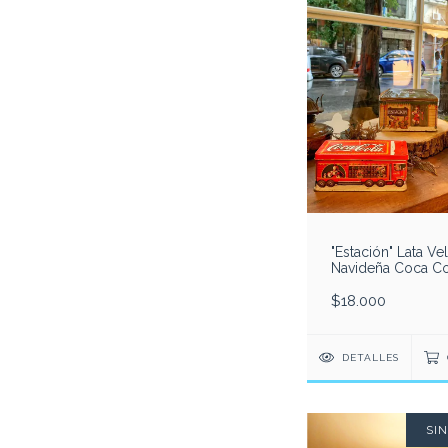
"Estación" Lata Ve
Navideña Coca Co
Colección
$18.000
DETALLES
SI