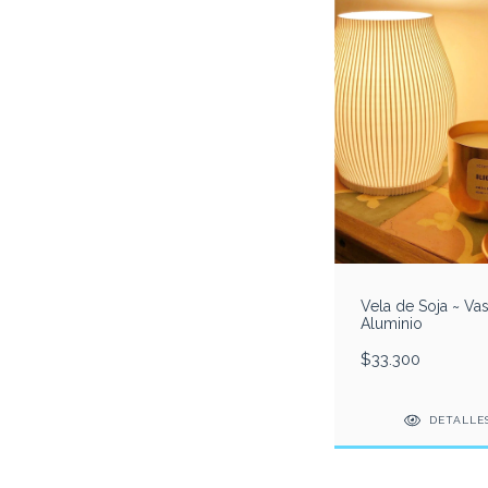
Vela de Soja ~ Va
Aluminio
$33.300
DETALLE