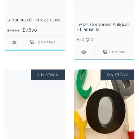
Jabonera de Terrazzo Lisa
Letras Corpóreas Antiguas
~ L amarilla
$7.800
$9.800
$10.500
COMPRAR
SIN STOCK
SIN STOCK