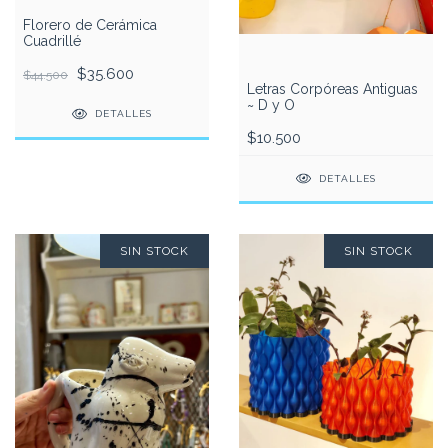
Florero de Cerámica
Cuadrillé
$35.600
$44.500
Letras Corpóreas Antiguas
~ D y O
DETALLES
$10.500
DETALLES
SIN STOCK
SIN STOCK