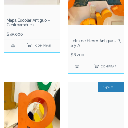
Mapa Escolar Antiguo ~
Centroamérica
$45.000
Letra de Hierro Antigua ~ R,
S y A
$8.200
COMPRAR
14
%
OFF