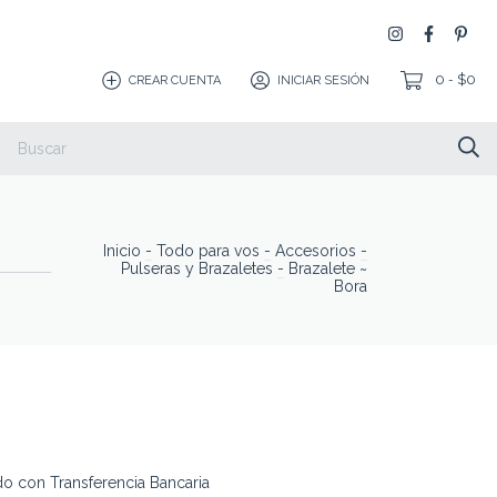
0
$0
CREAR CUENTA
INICIAR SESIÓN
-
Inicio
-
Todo para vos
-
Accesorios
-
Pulseras y Brazaletes
-
Brazalete ~
Bora
 con Transferencia Bancaria