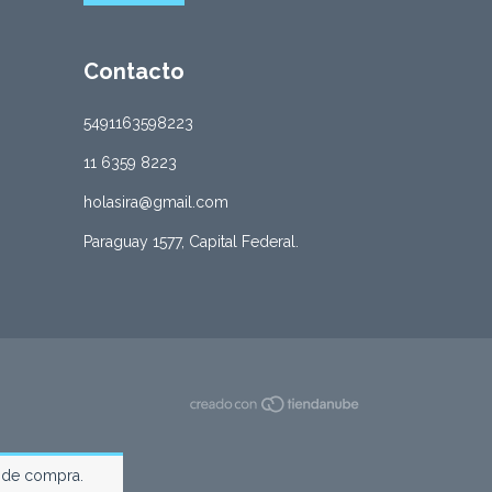
Contacto
5491163598223
11 6359 8223
holasira@gmail.com
Paraguay 1577, Capital Federal.
a de compra.