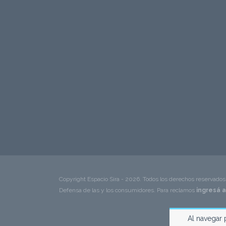
Copyright Espacio Sira - 2026. Todos los derechos reservados
Defensa de las y los consumidores. Para reclamos
ingresá a
Al navegar 