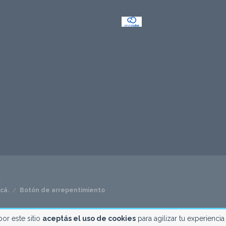
.
cá.
/
Botón de arrepentimiento
por este sitio
aceptás el uso de cookies
para agilizar tu experienci